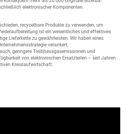
 die konsequent mehr als 20.000 originale Bizerba-
nschließlich elektronischer Komponenten.
tschieden, recycelbare Produkte zu verwenden, um
ederaufbereitung ist ein wesentliches und effektives
ige Lieferkette zu gewährleisten. Wir haben eines
-Unternehmensstrategie verankert.
rauch, geringere Treibhausgasemissionen und
fügbarkeit von elektronischen Ersatzteilen – seit Jahren
ktiven Kreislaufwirtschaft.