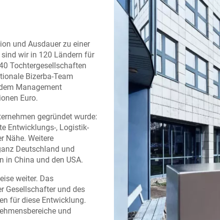
sion und Ausdauer zu einer
sind wir in 120 Ländern für
er 40 Tochtergesellschaften
ationale Bizerba-Team
it dem Management
ionen Euro.
Unternehmen gegründet wurde:
 Entwicklungs-, Logistik-
er Nähe. Weitere
 ganz Deutschland und
en in China und den USA.
eise weiter. Das
 Gesellschafter und des
en für diese Entwicklung.
rnehmensbereiche und