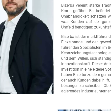
Bizerba vereint starke Trad
Kraut geführt. Es befinde
Unabhängigkeit schätzen wir
was Kunden auf der ganze
Umfeld benötigen: zukunfts
Bizerba ist der marktführen
Einzelhandel und den gewerb
führenden Spezialisten im Be
Kennzeichnungstechnologie. 
und dem Willen, sich ständig
Innovationskraft. Dieser An
Investition in eine eigene S
haben Bizerba zu dem gemach
der auch Kunden dabei hilft,
Lösungen zu schreiben. Ob S
agierendes Industrieunterne